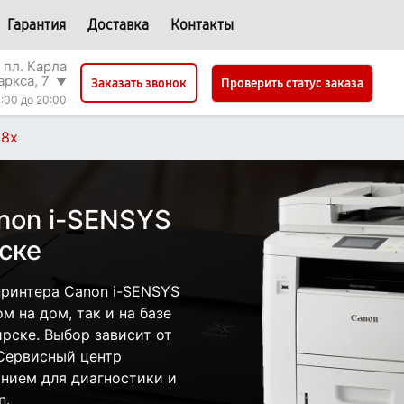
Гарантия
Доставка
Контакты
 пл. Карла
аркса, 7
▼
Проверить статус заказа
Заказать звонок
:00 до 20:00
18x
non i-SENSYS
ске
ринтера Canon i-SENSYS
м на дом, так и на базе
рске. Выбор зависит от
 Сервисный центр
нием для диагностики и
n.