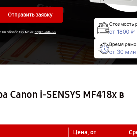
Отправить заявку
Стоимость 
от 1800 ₽
е на обработку моих
персональных
Время ремо
от 30 мин
а Canon i-SENSYS MF418x в
Цена, от
Ср