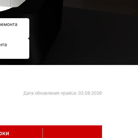
ремонта
нта
Дата обновления прайса:
02.08.2026
оки