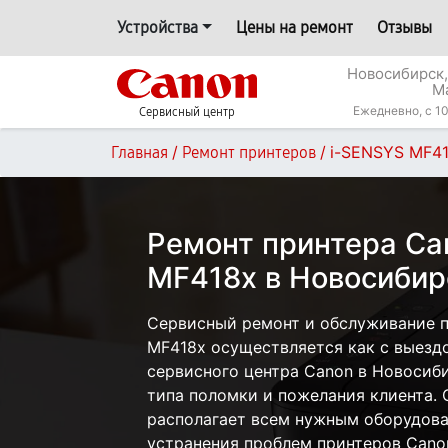
Устройства
Цены на ремонт
Отзывы
Новосибирск,
М
Ежедневно, с 10
Сервисный центр
/
/
i-SENSYS MF4
Главная
Ремонт принтеров
Ремонт принтера Ca
MF418x в Новосибир
Сервисный ремонт и обслуживание п
MF418x осуществляется как с выездо
сервисного центра Canon в Новосиби
типа поломки и пожелания клиента.
располагает всем нужным оборудова
устранения проблем принтеров Cano