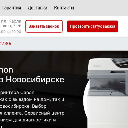
Гарантия
Доставка
Контакты
 пл. Карла
аркса, 7
▼
Проверить статус заказа
Заказать звонок
:00 до 20:00
1730i
non
в Новосибирске
принтера Canon
ак с выездом на дом, так и
Новосибирске. Выбор
я клиента. Сервисный центр
нием для диагностики и
n.