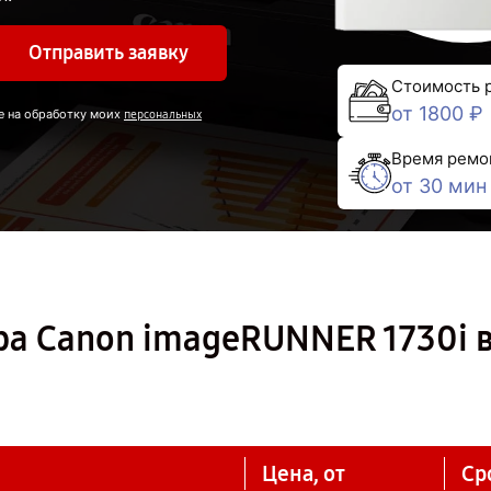
Отправить заявку
Стоимость 
от 1800 ₽
е на обработку моих
персональных
Время ремо
от 30 мин
ра Canon imageRUNNER 1730i 
Цена, от
Ср