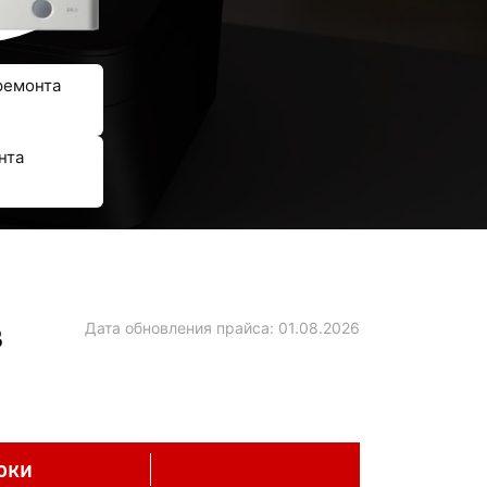
ремонта
нта
в
Дата обновления прайса:
01.08.2026
оки