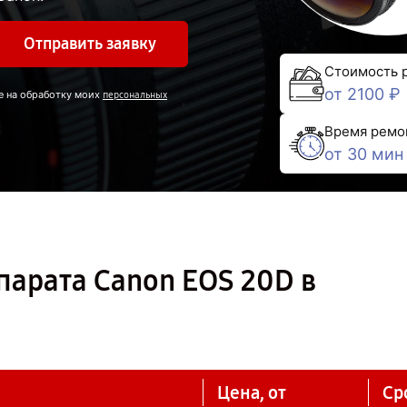
Отправить заявку
Стоимость 
от 2100 ₽
е на обработку моих
персональных
Время ремо
от 30 мин
парата Canon EOS 20D в
Цена, от
Ср