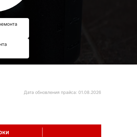
ремонта
нта
Дата обновления прайса:
01.08.2026
оки